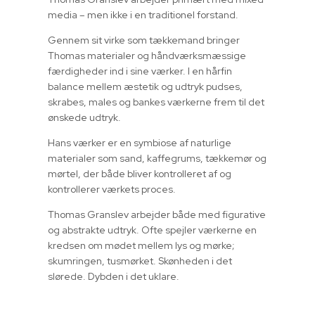
media – men ikke i en traditionel forstand.
Gennem sit virke som tækkemand bringer
Thomas materialer og håndværksmæssige
færdigheder ind i sine værker. I en hårfin
balance mellem æstetik og udtryk pudses,
skrabes, males og bankes værkerne frem til det
ønskede udtryk.
Hans værker er en symbiose af naturlige
materialer som sand, kaffegrums, tækkemør og
mørtel, der både bliver kontrolleret af og
kontrollerer værkets proces.
Thomas Granslev arbejder både med figurative
og abstrakte udtryk. Ofte spejler værkerne en
kredsen om mødet mellem lys og mørke;
skumringen, tusmørket. Skønheden i det
slørede. Dybden i det uklare.