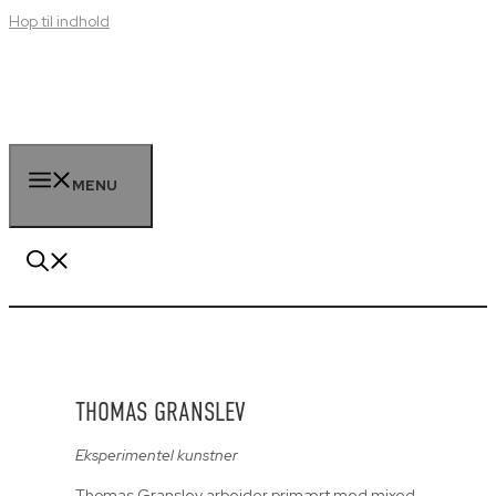
Hop til indhold
MENU
THOMAS GRANSLEV
Eksperimentel kunstner
Thomas Granslev arbejder primært med mixed