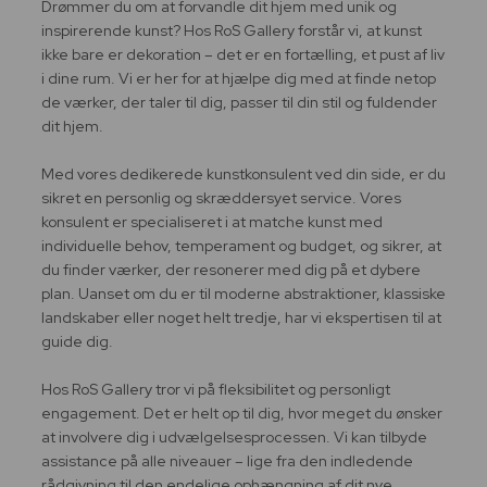
Drømmer du om at forvandle dit hjem med unik og
inspirerende kunst? Hos RoS Gallery forstår vi, at kunst
ikke bare er dekoration – det er en fortælling, et pust af liv
i dine rum. Vi er her for at hjælpe dig med at finde netop
de værker, der taler til dig, passer til din stil og fuldender
dit hjem.
Med vores dedikerede kunstkonsulent ved din side, er du
sikret en personlig og skræddersyet service. Vores
konsulent er specialiseret i at matche kunst med
individuelle behov, temperament og budget, og sikrer, at
du finder værker, der resonerer med dig på et dybere
plan. Uanset om du er til moderne abstraktioner, klassiske
landskaber eller noget helt tredje, har vi ekspertisen til at
guide dig.
Hos RoS Gallery tror vi på fleksibilitet og personligt
engagement. Det er helt op til dig, hvor meget du ønsker
at involvere dig i udvælgelsesprocessen. Vi kan tilbyde
assistance på alle niveauer – lige fra den indledende
rådgivning til den endelige ophængning af dit nye